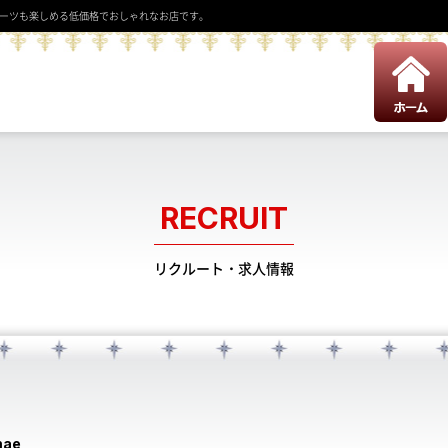
ドやダーツも楽しめる低価格でおしゃれなお店です。
STORE - AREA LIST
RECRUIT
名古屋駅・伏見
栄・大須・
リクルート・求人情報
千種区・東区
北区・西区
中川区・中村区
熱田区・南
穂区
守山区・名東区・
愛知北・愛
天白区・緑区
愛知西・愛知南
愛知県西三
mae