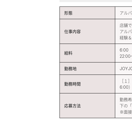
形態
アルバ
店舗で
仕事内容
アルバ
経験＆
6:00
給料
22:0
勤務地
JOY
［１］9
勤務時間
6:0
勤務希
応募方法
下の「
※面接