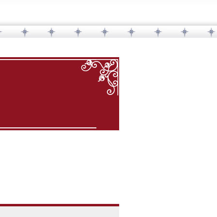
ダーツ
麻雀格闘倶楽部
卓球