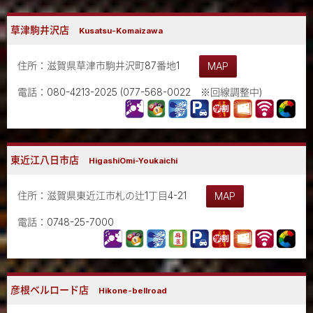
草津駒井沢店
Kusatsu-Komaizawa
住所：滋賀県草津市駒井沢町87番地1
MAP
電話：080-4213-2025 (077-568-0022 ※回線調整中)
東近江八日市店
HigashiOmi-Youkaichi
住所：滋賀県東近江市札の辻1丁目4-21
MAP
電話：0748-25-7000
彦根ベルロード店
Hikone-bellroad