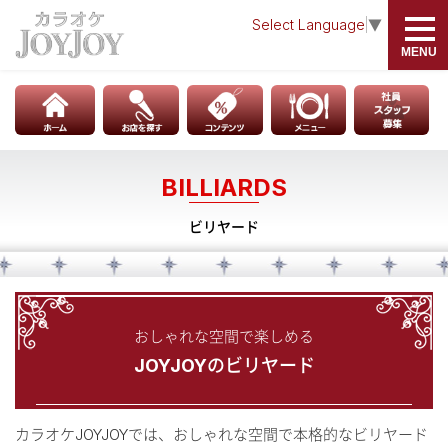
Select Language
▼
MENU
INFORMATION
ABOUT
HOME
JOYJOYとは
BILLIARDS
店舗検索 - お店を探す
カラオケ
ビリヤード
お知らせ
JOY Choice
JOYJOYの学割
ダーツ
社員・アルバイト募集
おしゃれな空間で楽しめる
ビリヤード
JOYJOYのビリヤード
卓球
麻雀格闘倶楽部
カラオケJOYJOYでは、おしゃれな空間で本格的なビリヤード