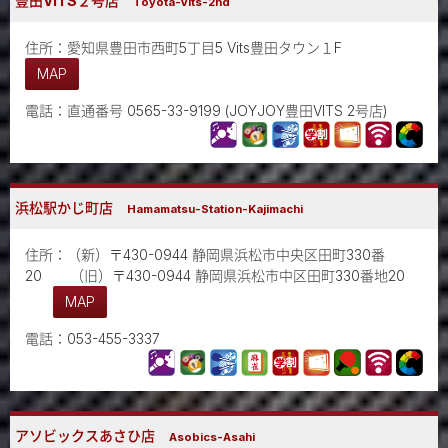
豊田VITS２号店
Toyota-Vits-2nd
住所：愛知県豊田市西町5丁目5 Vits豊田タウン１F
MAP
電話：直通番号 0565-33-9199 (JOYJOY豊田VITS 2号店)
浜松駅かじ町店
Hamamatsu-Station-Kajimachi
住所：（新）〒430-0944 静岡県浜松市中央区田町330番
20 （旧）〒430-0944 静岡県浜松市中区田町330番地20
MAP
電話：053-455-3337
アソビックスあさひ店
Asobics-Asahi