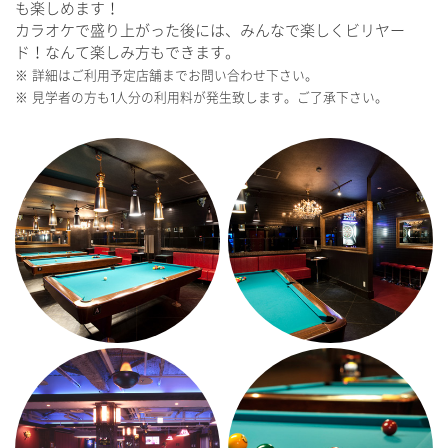
も楽しめます！
MENU
OTHERS
カラオケで盛り上がった後には、みんなで楽しくビリヤー
ド！なんて楽しみ方もできます。
※ 詳細はご利用予定店舗までお問い合わせ下さい。
PICK UP
物件情報募集
※ 見学者の方も1人分の利用料が発生致します。ご了承下さい。
DRINK
CM紹介
FOODS
関連リンク