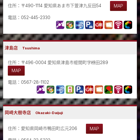
住所：〒490-1114 愛知県あま市下萱津九反田54
MAP
電話：052-445-2330
津島店
Tsushima
住所：〒496-0004 愛知県津島市蛭間町字枡田289
MAP
電話：0567-28-1102
岡崎大樹寺店
Okazaki-Daijuji
住所：愛知県岡崎市鴨田町広元206
MAP