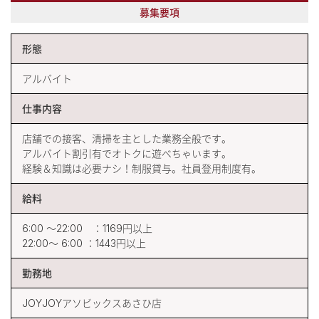
募集要項
リクルート
形態
物件情報募集
アルバイト
CM紹介
仕事内容
関連リンク
店舗での接客、清掃を主とした業務全般です。
アルバイト割引有でオトクに遊べちゃいます。
経験＆知識は必要ナシ！制服貸与。社員登用制度有。
給料
6:00 ～22:00 ：1169円以上
22:00～ 6:00 ：1443円以上
勤務地
JOYJOYアソビックスあさひ店