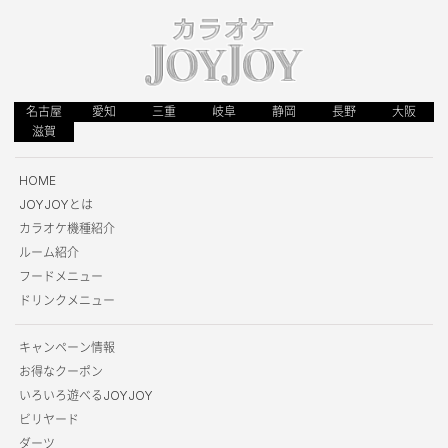
名古屋
愛知
三重
岐阜
静岡
長野
大阪
滋賀
HOME
JOYJOYとは
カラオケ機種紹介
ルーム紹介
フードメニュー
ドリンクメニュー
キャンペーン情報
お得なクーポン
いろいろ遊べるJOYJOY
ビリヤード
ダーツ