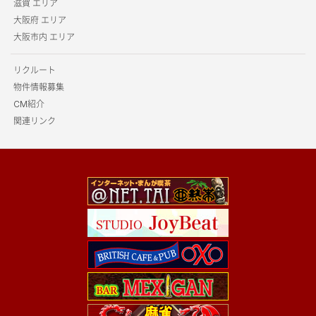
滋賀 エリア
大阪府 エリア
大阪市内 エリア
リクルート
物件情報募集
CM紹介
関連リンク