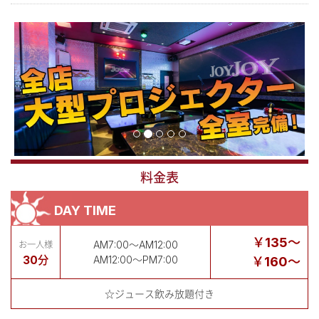
料金表
DAY TIME
￥135～
AM7:00～AM12:00
お一人様
30分
AM12:00～PM7:00
￥160～
☆ジュース飲み放題付き