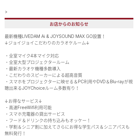
>
お店からのお知らせ
最新機種LIVEDAM Ai & JOYSOUND MAX GO設置！
↓ジョイジョイこだわりのカラオケルーム↓
・全室マイク4本マイク対応
・全室大型プロジェクタールーム
・最新カラオケ機種多数導入
・こだわりのスピーカーによる超高音質
・スマホをプロジェクターに映せる＆PC利用やDVD＆Blu-rayが視
聴出来るJOYChoiceルーム多数有り！
↓お得なサービス↓
・高速FreeWifi利用可能
・スマホ充電器の貸出サービス
・フード＆ドリンクの持ち込みもオッケー！
・学割＆シニア割に加えてさらにお得な学生パス＆シニアパスも
無料発行！