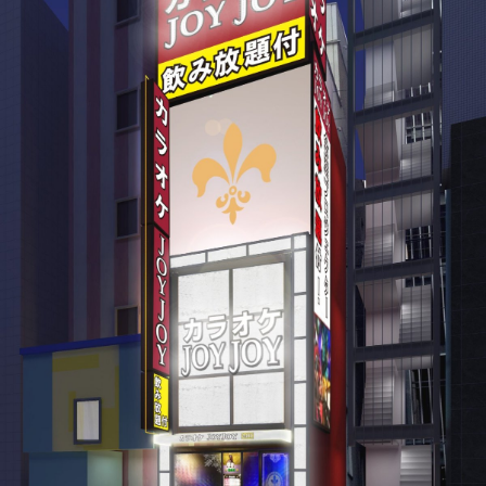
MENU
OTHERS
PICK UP
物件情報募集
DRINK
CM紹介
FOODS
関連リンク