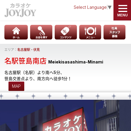
Select Language
▼
MENU
INFORMATION
ABOUT
HOME
JOYJOYとは
エリア：
名古屋駅・伏見
店舗検索 - お店を探す
カラオケ
名駅笹島南店
Meiekisasashima-Minami
お知らせ
JOY Choice
名古屋駅（名駅）より南へ5分、
笹島交差点より、南方向へ徒歩1分！
JOYJOYの学割
ダーツ
MAP
社員・アルバイト募集
ビリヤード
卓球
麻雀格闘倶楽部