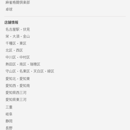
麻雀格闘倶楽部
卓球
店舗情報
名古屋駅・伏見
栄・大須・金山
千種区・東区
北区・西区
中川区・中村区
熱田区・南区・瑞穂区
守山区・名東区・天白区・緑区
愛知北・愛知東
愛知西・愛知南
愛知県西三河
愛知県東三河
三重
岐阜
静岡
長野