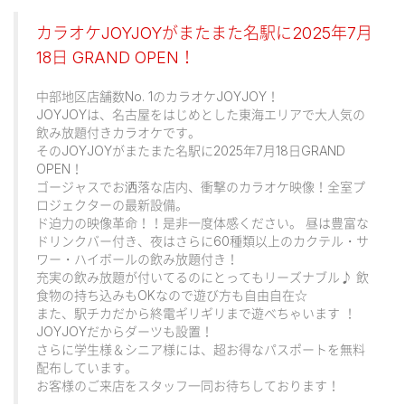
カラオケJOYJOYがまたまた名駅に2025年7月
18日 GRAND OPEN！
中部地区店舗数No. 1のカラオケJOYJOY！
JOYJOYは、名古屋をはじめとした東海エリアで大人気の
飲み放題付きカラオケです。
そのJOYJOYがまたまた名駅に2025年7月18日GRAND
OPEN！
ゴージャスでお洒落な店内、衝撃のカラオケ映像！全室プ
ロジェクターの最新設備。
ド迫力の映像革命！！是非一度体感ください。 昼は豊富な
ドリンクバー付き、夜はさらに60種類以上のカクテル・サ
ワー・ハイボールの飲み放題付き！
充実の飲み放題が付いてるのにとってもリーズナブル♪ 飲
食物の持ち込みもOKなので遊び方も自由自在☆
また、駅チカだから終電ギリギリまで遊べちゃいます ！
JOYJOYだからダーツも設置！
さらに学生様＆シニア様には、超お得なパスポートを無料
配布しています。
お客様のご来店をスタッフ一同お待ちしております！