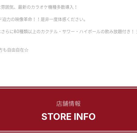
な雰囲気、最新のカラオケ機種多数導入！
ド迫力の映像革命！！是非一度体感ください。
さらに80種類以上のカクテル・サワー・ハイボールの飲み放題付き！
方も自由自在☆
店舗情報
STORE INFO