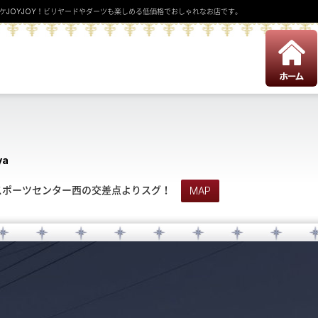
ケJOYJOY！ビリヤードやダーツも楽しめる低価格でおしゃれなお店です。
MENU
ya
PICK UP
 スポーツセンター西の交差点よりスグ！
MAP
DRINK
FOODS