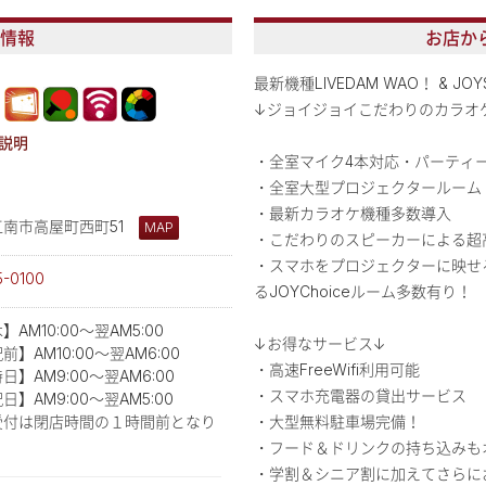
情報
お店か
最新機種LIVEDAM WAO！ & JO
↓ジョイジョイこだわりのカラオ
説明
・全室マイク4本対応・パーティ
・全室大型プロジェクタールーム
・最新カラオケ機種多数導入
江南市高屋町西町51
MAP
・こだわりのスピーカーによる超
・スマホをプロジェクターに映せる＆
5-0100
るJOYChoiceルーム多数有り！
AM10:00～翌AM5:00
↓お得なサービス↓
】AM10:00～翌AM6:00
・高速FreeWifi利用可能
日】AM9:00～翌AM6:00
・スマホ充電器の貸出サービス
日】AM9:00～翌AM5:00
受付は閉店時間の１時間前となり
・大型無料駐車場完備！
・フード＆ドリンクの持ち込みも
・学割＆シニア割に加えてさらに