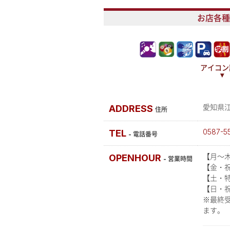
お店各種
アイコン
▾
ADDRESS
愛知県
住所
TEL
0587-5
- 電話番号
OPENHOUR
【月～木】
-
営業時間
【金・祝前
【土・特
【日・祝
※最終
ます。