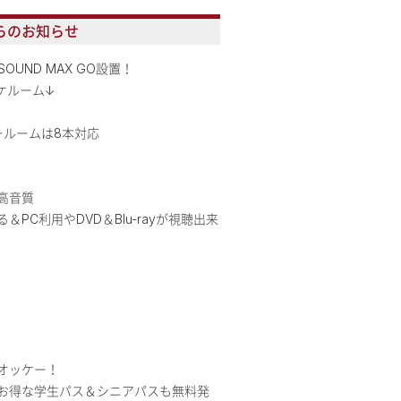
らのお知らせ
YSOUND MAX GO設置！
ケルーム↓
ールームは8本対応
高音質
PC利用やDVD＆Blu-rayが視聴出来
オッケー！
お得な学生パス＆シニアパスも無料発