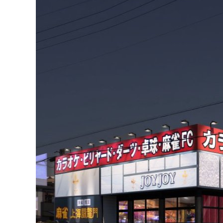
卓球
麻雀格闘倶楽