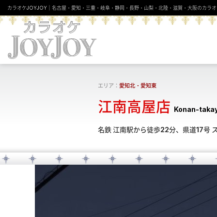
カラオケJOYJOY｜名古屋・愛知・三重・岐阜・静岡・長野・山梨・北陸・滋賀・大阪のカラオ
INFORMATION
ABOUT
エリア：
愛知北・愛知東
江南高屋店
Konan-taka
HOME
JOYJOYとは
名鉄 江南駅から徒歩22分、県道17号
店舗検索 - お店を探す
カラオケ
お知らせ
JOY Choice
JOYJOYの学割
ダーツ
社員・アルバイト募集
ビリヤード