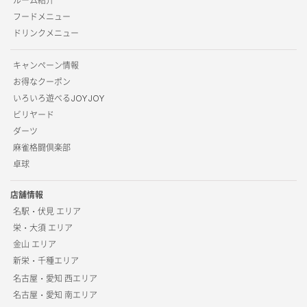
ルーム紹介
フードメニュー
ドリンクメニュー
キャンペーン情報
お得なクーポン
いろいろ遊べるJOYJOY
ビリヤード
ダーツ
麻雀格闘倶楽部
卓球
店舗情報
名駅・伏見 エリア
栄・大須 エリア
金山 エリア
新栄・千種エリア
名古屋・愛知 西エリア
名古屋・愛知 南エリア