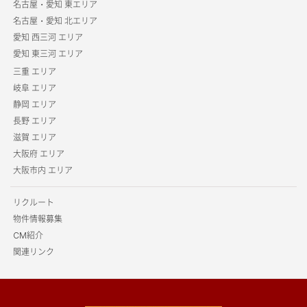
名古屋・愛知 東エリア
名古屋・愛知 北エリア
愛知 西三河 エリア
愛知 東三河 エリア
三重 エリア
岐阜 エリア
静岡 エリア
長野 エリア
滋賀 エリア
大阪府 エリア
大阪市内 エリア
リクルート
物件情報募集
CM紹介
関連リンク