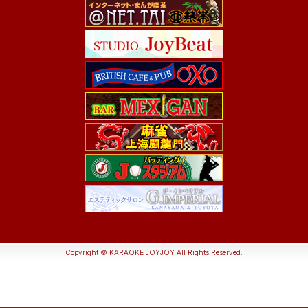
Copyright © KARAOKE JOYJOY All Rights Reserved.