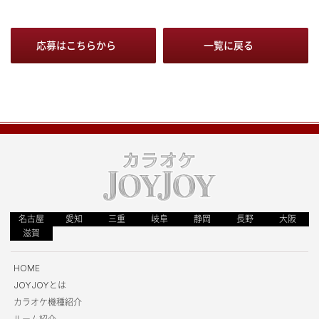
応募はこちらから
一覧に戻る
名古屋
愛知
三重
岐阜
静岡
長野
大阪
滋賀
HOME
JOYJOYとは
カラオケ機種紹介