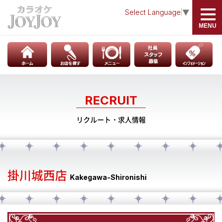
Select Language
▼
MENU
INFORMATION
MENU
HOME
PICK UP
RECRUIT
社員・アルバイト募集
DRINK
リクルート・求人情報
CAMPAIGN
FOODS
STORE - AREA LIST
ABOUT
掛川城西店
名古屋駅・
栄・大須・
JOYJOYとは
Kakegawa-Shironishi
伏見
金山
カラオケ機種紹介
千種区・東
北区・西区
区
ルーム紹介